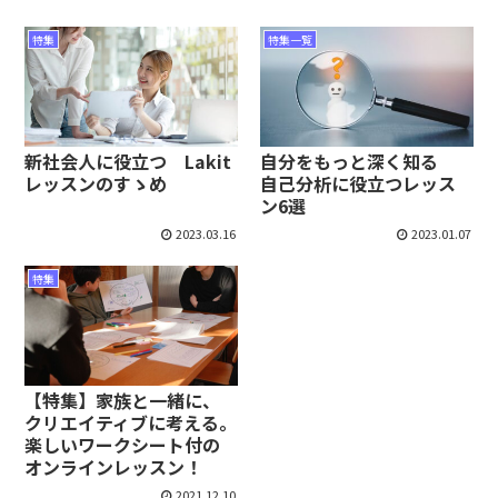
特集
特集一覧
新社会人に役立つ Lakit
自分をもっと深く知る
レッスンのすゝめ
自己分析に役立つレッス
ン6選
2023.03.16
2023.01.07
特集
【特集】家族と一緒に、
クリエイティブに考える。
楽しいワークシート付の
オンラインレッスン！
2021.12.10