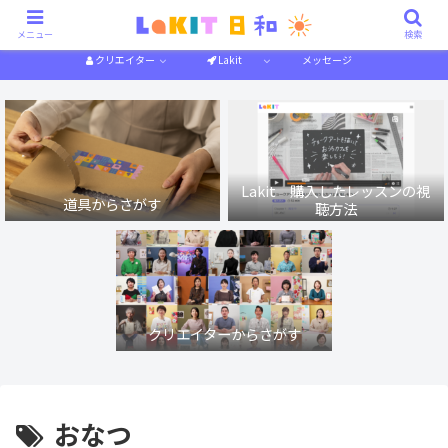
描き方解説
作り方解説
特集一覧
体験記
メニュー
検索
クリエイター
Lakit
メッセージ
Lakit 購入したレッスンの視
道具からさがす
聴方法
クリエイターからさがす
おなつ