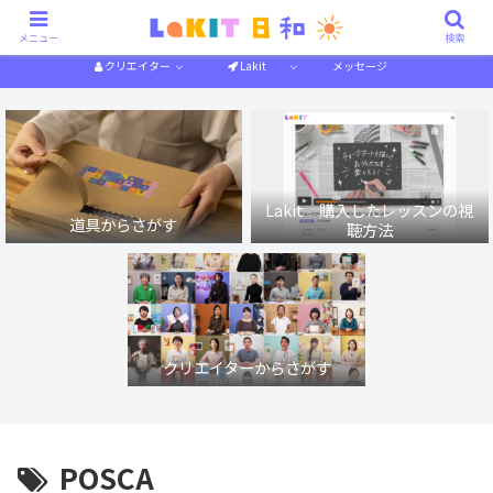
描き方解説
作り方解説
特集一覧
体験記
メニュー
検索
クリエイター
Lakit
メッセージ
Lakit 購入したレッスンの視
道具からさがす
聴方法
クリエイターからさがす
POSCA