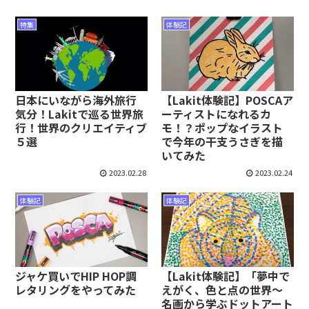
特集
体験記
日本にいながら海外旅行
【Lakit体験記】POSCAア
気分！Lakitで巡る世界旅
ーティストになれるカ
行！世界のクリエイティブ
モ！？ポップなイラスト
５選
で今年の干支うさぎを描
いてみた
2023.02.28
2023.02.24
体験記
体験記
ジャケ買いでHIP HOP調
【Lakit体験記】「夢中で
レタリングをやってみた
えがく、色と点の世界～
名画から学ぶドットアート