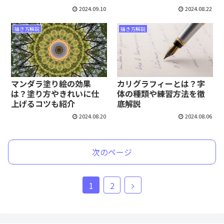
2024.09.10
2024.08.22
描き方解説
描き方解説
マンダラ塗り絵の効果
カリグラフィーとは？字
は？塗り方やきれいに仕
体の種類や練習方法を徹
上げるコツも紹介
底解説
2024.08.20
2024.08.06
次のページ
次
1
2
へ