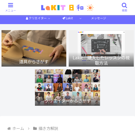
描き方解説
作り方解説
特集一覧
体験記
メニュー
検索
クリエイター
Lakit
メッセージ
Lakit 購入したレッスンの視
道具からさがす
聴方法
クリエイターからさがす
ホーム
描き方解説