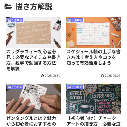
描き方解説
描き方解説
描き方解説
カリグラフィー初心者必
スケジュール帳の上手な書
見！必要なアイテムや書き
き方は？考え方やコツを
方、独学で勉強する方法
知って有効活用しよう
を解説
2025.05.30
2025.05.08
描き方解説
描き方解説
ゼンタングルとは？魅力
【初心者向け】チョーク
から初心者におすすめの
アートの描き方｜必要な道