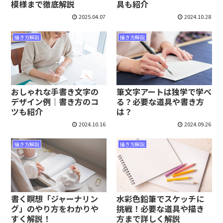
模様まで徹底解説
具も紹介
2025.04.07
2024.10.28
描き方解説
描き方解説
おしゃれな手書き文字の
筆文字アートは独学で学べ
デザイン例｜書き方のコ
る？必要な道具や書き方
ツも紹介
は？
2024.10.16
2024.09.26
描き方解説
描き方解説
書く瞑想「ジャーナリン
水彩色鉛筆でスケッチに
グ」のやり方をわかりや
挑戦！必要な道具や描き
すく解説！
方まで詳しく解説