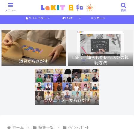
描き方解説
作り方解説
特集一覧
体験記
メニュー
検索
クリエイター
Lakit
メッセージ
Lakit 購入したレッスンの視
道具からさがす
聴方法
クリエイターからさがす
ホーム
特集一覧
ｲﾍﾞﾝﾄﾚﾎﾟｰﾄ