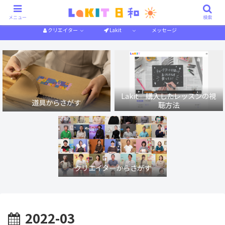
描き方解説
作り方解説
特集一覧
体験記
メニュー
検索
クリエイター
Lakit
メッセージ
Lakit 購入したレッスンの視
道具からさがす
聴方法
クリエイターからさがす
2022-03