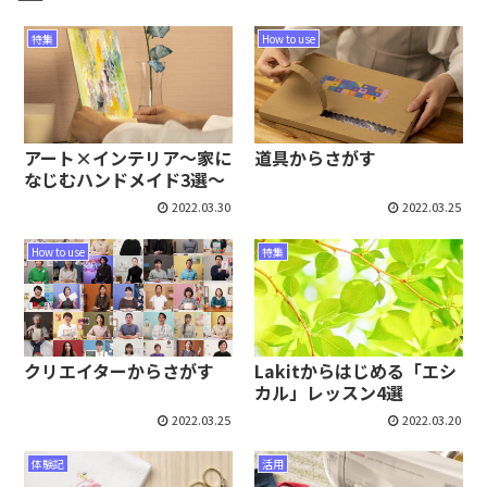
特集
How to use
アート×インテリア～家に
道具からさがす
なじむハンドメイド3選～
2022.03.30
2022.03.25
How to use
特集
クリエイターからさがす
Lakitからはじめる「エシ
カル」レッスン4選
2022.03.25
2022.03.20
体験記
活用