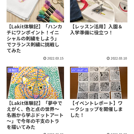
【Lakit体験記】「ハンカ
【レッスン活用】入園＆
チにワンポイント！イニ
入学準備に役立つ！
シャルの刺繍をしよう」
でフランス刺繍に挑戦し
てみた
2022.03.15
2022.03.10
体験記
ｲﾍﾞﾝﾄﾚﾎﾟｰﾄ
【Lakit体験記】「夢中で
【イベントレポート】ワ
えがく、色と点の世界～
ークショップを開催しま
名画から学ぶドットアート
した！
～」で今年の干支のトラ
を描いてみた