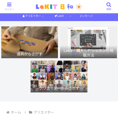
描き方解説
作り方解説
特集一覧
体験記
メニュー
検索
クリエイター
Lakit
メッセージ
Lakit 購入したレッスンの視
道具からさがす
聴方法
クリエイターからさがす
ホーム
クリエイター