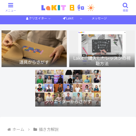
描き方解説
作り方解説
特集一覧
体験記
メニュー
検索
クリエイター
Lakit
メッセージ
Lakit 購入したレッスンの視
道具からさがす
聴方法
クリエイターからさがす
ホーム
描き方解説