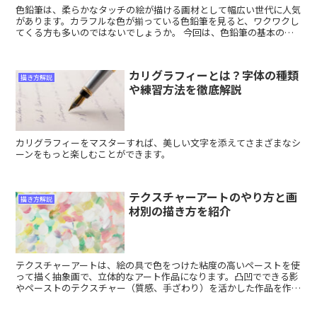
色鉛筆は、柔らかなタッチの絵が描ける画材として幅広い世代に人気
があります。カラフルな色が揃っている色鉛筆を見ると、ワクワクし
てくる方も多いのではないでしょうか。 今回は、色鉛筆の基本の塗
り方と描きたいイメージに近づけるコツについて紹介します。
カリグラフィーとは？字体の種類
描き方解説
や練習方法を徹底解説
カリグラフィーをマスターすれば、美しい文字を添えてさまざまなシ
ーンをもっと楽しむことができます。
テクスチャーアートのやり方と画
描き方解説
材別の描き方を紹介
テクスチャーアートは、絵の具で色をつけた粘度の高いペーストを使
って描く抽象画で、立体的なアート作品になります。凸凹でできる影
やペーストのテクスチャー（質感、手ざわり）を活かした作品を作る
ことが可能です。テクスチャーアートのやり方と、画材によって異な
る描き方について紹介します。