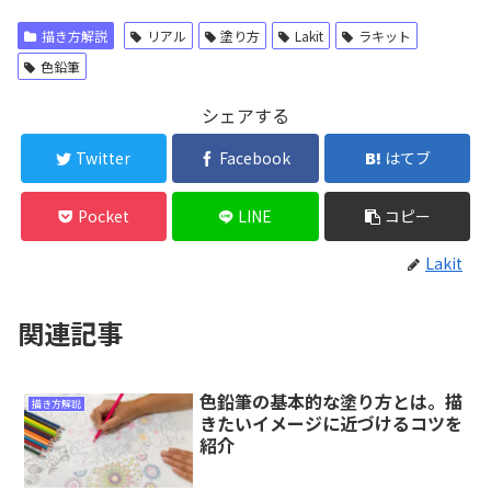
描き方解説
リアル
塗り方
Lakit
ラキット
色鉛筆
シェアする
Twitter
Facebook
はてブ
Pocket
LINE
コピー
Lakit
関連記事
色鉛筆の基本的な塗り方とは。描
描き方解説
きたいイメージに近づけるコツを
紹介