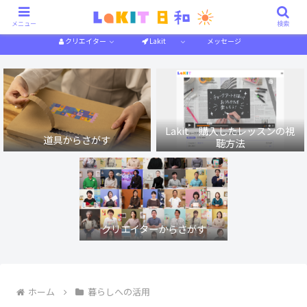
描き方解説
作り方解説
特集一覧
体験記
メニュー
検索
クリエイター
Lakit
メッセージ
Lakit 購入したレッスンの視
道具からさがす
聴方法
クリエイターからさがす
ホーム
暮らしへの活用