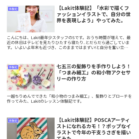
【Lakit体験記】「水彩で描くフ
体験記
ァッションイラストで、自分の世
界を表現しよう」やってみた。
こんにちは、Lakit最年少スタッフのSです。おうち時間が増えて、最
近の休日はテレビを見たりひたすら寝たり..とだらだら過ごしていま
す。いよいよ年末も近づき、このままではまずい!と自分を奮い立た
せるためにも、なにか始めようと思い、Lakit...
七五三の髪飾りを手作りしよう！
体験記
「つまみ細工」の和小物アクセサ
リーの作り方
一越ちりめんでできた「和小物のつまみ細工」、髪飾りとブローチを
作ってみた、Lakitのレッスン体験記です。
【Lakit体験記】POSCAアーティ
体験記
ストになれるカモ！？ポップなイ
ラストで今年の干支うさぎを描い
てみた