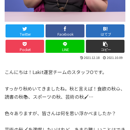
Twitter
Facebook
はてブ
Pocket
LINE
コピー
2021.12.18
2021.10.09
こんにちは！Lakit運営チームのスタッフOです。
すっかり秋めいてきましたね。秋と言えば！食欲の秋🌰、
読書の秋📚、スポーツの秋、芸術の秋🖌…
色々ありますが、皆さんは何を思い浮かべましたか？
芸術の秋🖌を満喫したいけれど、あまり難しいことはでき