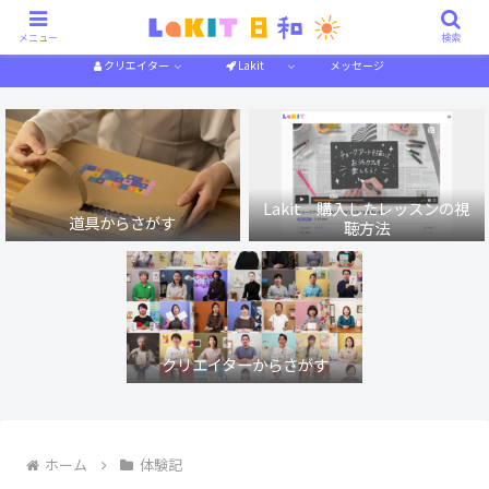
描き方解説
作り方解説
特集一覧
体験記
メニュー
検索
クリエイター
Lakit
メッセージ
Lakit 購入したレッスンの視
道具からさがす
聴方法
クリエイターからさがす
ホーム
体験記