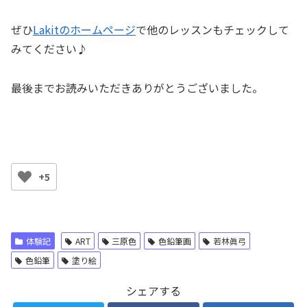
ぜひ
Lakitのホームページ
で他のレッスンもチェックして
みてください♪
最後までお読みいただきありがとうございました。
+5
体験記
ART
三原色
色鉛筆画
若林眞弓
色鉛筆
塗り絵
シェアする