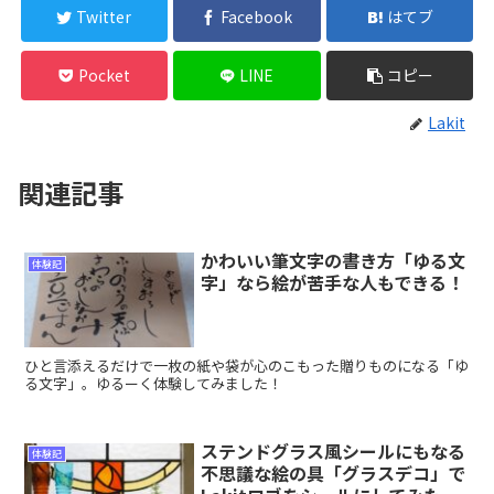
Twitter
Facebook
はてブ
Pocket
LINE
コピー
Lakit
関連記事
かわいい筆文字の書き方「ゆる文
体験記
字」なら絵が苦手な人もできる！
ひと言添えるだけで一枚の紙や袋が心のこもった贈りものになる「ゆ
る文字」。ゆるーく体験してみました！
ステンドグラス風シールにもなる
体験記
不思議な絵の具「グラスデコ」で