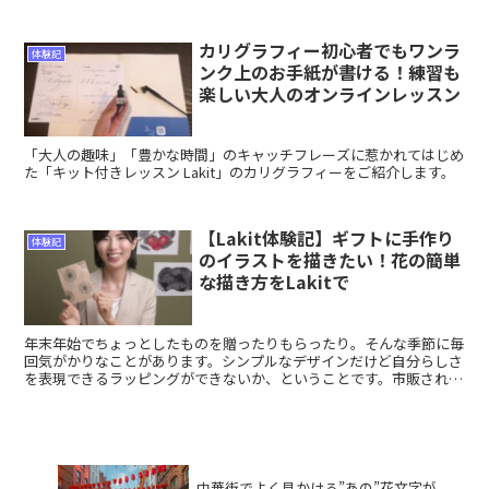
験したのは、美術家大谷尚哉さんの「三色の絵の具で...
カリグラフィー初心者でもワンラ
体験記
ンク上のお手紙が書ける！練習も
楽しい大人のオンラインレッスン
「大人の趣味」「豊かな時間」のキャッチフレーズに惹かれてはじめ
た「キット付きレッスン Lakit」のカリグラフィーをご紹介します。
【Lakit体験記】ギフトに手作り
体験記
のイラストを描きたい！花の簡単
な描き方をLakitで
年末年始でちょっとしたものを贈ったりもらったり。そんな季節に毎
回気がかりなことがあります。シンプルなデザインだけど自分らしさ
を表現できるラッピングができないか、ということです。市販されて
いるものはデザインがよくても、描かれている素材が思った...
中華街でよく見かける”あの”花文字が