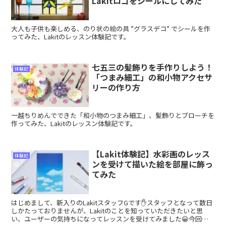
Lakitロゴをシールにしてみた
大人も子供も楽しめる、のり状の絵の具 ”グラスデコ” でシールを作
ってみた、Lakitのレッスン体験記です。
七五三の髪飾りを手作りしよう！
体験記
「つまみ細工」の和小物アクセサ
リーの作り方
一越ちりめんでできた「和小物のつまみ細工」、髪飾りとブローチを
作ってみた、Lakitのレッスン体験記です。
【Lakit体験記】水彩画のレッス
体験記
ンを受けて描いた絵を部屋に飾っ
てみた
はじめまして、新入りのLakitスタッフGです✋スタッフとなって数日
しかたっておりませんが、Lakitのことを知っていただきたいと思
い、ユーザーの気持ちになってレッスンを受けてみました😀今回体