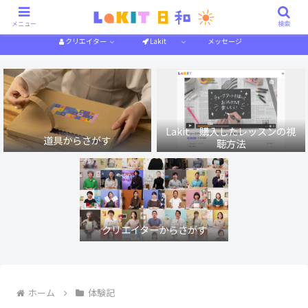
描き方解説
作り方解説
特集一覧
体験記
メニュー
検索
クリエイター
Lakit
メッセージ
Lakit 購入したレッスンの視
道具からさがす
聴方法
クリエイターからさがす
ホーム
体験記