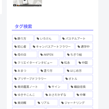
タグ検索
飾り方
いろけん
パステルアート
初心者
キャンバスアートフラワー
通学中
母の日
AKIPEN
ちぎり絵
クリエイターインタビュー
松永
中国
おまつ
塗り方
はじめ方
プリザーブドフラワー
ボトル
美術鑑賞ノート
サイン
織田信長
ゆきやこんこ
おさだかずな
中華
美術館
リアル
ジャーナリング