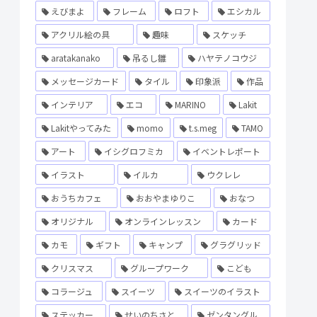
えびまよ
フレーム
ロフト
エシカル
アクリル絵の具
趣味
スケッチ
aratakanako
吊るし雛
ハヤテノコウジ
メッセージカード
タイル
印象派
作品
インテリア
エコ
MARINO
Lakit
Lakitやってみた
momo
t.s.meg
TAMO
アート
イシグロフミカ
イベントレポート
イラスト
イルカ
ウクレレ
おうちカフェ
おおやまゆりこ
おなつ
オリジナル
オンラインレッスン
カード
カモ
ギフト
キャンプ
グラグリッド
クリスマス
グループワーク
こども
コラージュ
スイーツ
スイーツのイラスト
ステッカー
せいのちさと
ゼンタングル