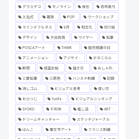
グラスデコ
モノライン
保志
若林眞弓
入社式
雑貨
POP
ワークショップ
マインドフルネス
6月
和文化
切り絵
デザイン
大谷尚哉
ワイヤー
鉛筆
POSCAアート
THINK
勤労感謝の日
アニメーション
アジサイ
ボタニカル
瞑想
成冨史絵
描き方
おしゃれ
三菱鉛筆
三原色
ハンカチ刺繍
記録
消しゴム
ビジュアル思考
使い方
おひつじ
Yurifa
ビジュアルシンキング
SYOKO
千利休
推し活
ART
ドリームキャッチャー
スケッチジャーナル
はんこ
筆文字アート
フランス刺繍