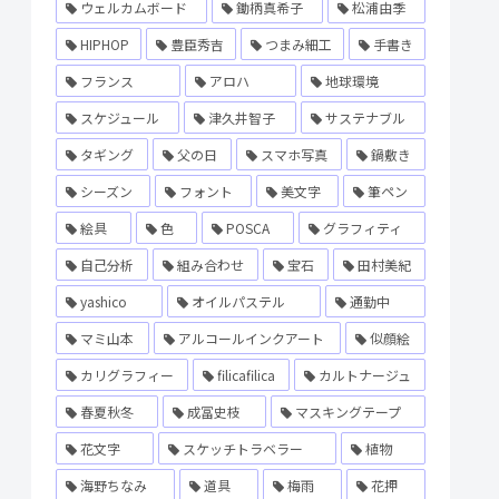
ウェルカムボード
鋤柄真希子
松浦由季
HIPHOP
豊臣秀吉
つまみ細工
手書き
フランス
アロハ
地球環境
スケジュール
津久井智子
サステナブル
タギング
父の日
スマホ写真
鍋敷き
シーズン
フォント
美文字
筆ペン
絵具
色
POSCA
グラフィティ
自己分析
組み合わせ
宝石
田村美紀
yashico
オイルパステル
通勤中
マミ山本
アルコールインクアート
似顔絵
カリグラフィー
filicafilica
カルトナージュ
春夏秋冬
成冨史枝
マスキングテープ
花文字
スケッチトラベラー
植物
海野ちなみ
道具
梅雨
花押