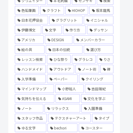
クリエイター
羊毛刺繍
センザキ
検索
色鉛筆画
クラフト
HIOHOP
坂本龍馬
日本花押協会
グラグリット
イニシャル
伊藤博文
文字
作り方
デッサン
アメリカ
DESIGN
メンバーカラー
絵の具
日本の伝統
選び方
レッスン検索
ひな祭り
グラレコ
りさ
ハンドメイド
アウトドア
ノート術
禅
入学準備
ペーパー
クイリング
マインドマップ
小野裕人
吉田瑞紀
気持ちを伝える
ASAMI
文化を学ぶ
ノート
リラックス
入園準備
スタッフ作品
テクスチャーアート
タイプ
ゆる文字
bechori
コースター