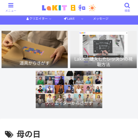
描き方解説
作り方解説
特集一覧
体験記
メニュー
検索
クリエイター
Lakit
メッセージ
Lakit 購入したレッスンの視
道具からさがす
聴方法
クリエイターからさがす
母の日