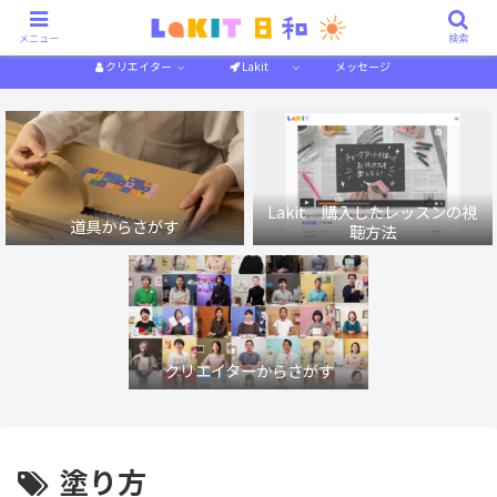
描き方解説
作り方解説
特集一覧
体験記
メニュー
検索
クリエイター
Lakit
メッセージ
Lakit 購入したレッスンの視
道具からさがす
聴方法
クリエイターからさがす
塗り方