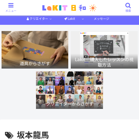
描き方解説
作り方解説
特集一覧
体験記
メニュー
検索
クリエイター
Lakit
メッセージ
Lakit 購入したレッスンの視
道具からさがす
聴方法
クリエイターからさがす
坂本龍馬