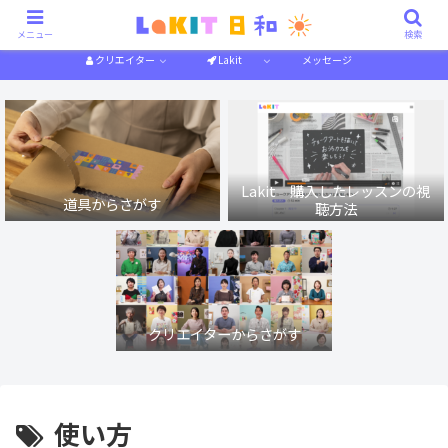
描き方解説
作り方解説
特集一覧
体験記
メニュー
検索
クリエイター
Lakit
メッセージ
Lakit 購入したレッスンの視
道具からさがす
聴方法
クリエイターからさがす
使い方