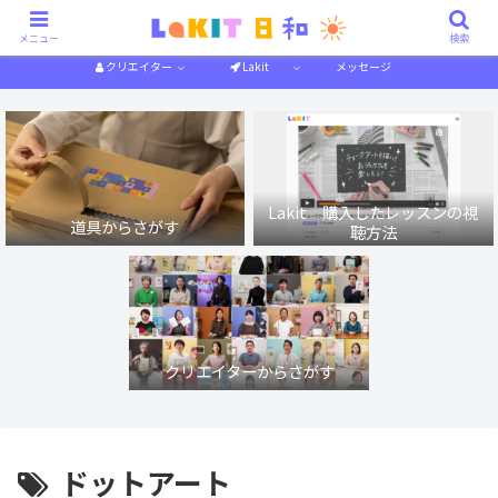
描き方解説
作り方解説
特集一覧
体験記
メニュー
検索
クリエイター
Lakit
メッセージ
Lakit 購入したレッスンの視
道具からさがす
聴方法
クリエイターからさがす
ドットアート