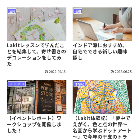
活用
活用
Lakitレッスンで学んだこ
インドア派におすすめ、
とを結集して、寄せ書きの
自宅でできる新しい趣味
デコレーションをしてみ
探し
た
2022.09.13
2022.06.25
ｲﾍﾞﾝﾄﾚﾎﾟｰﾄ
体験記
【イベントレポート】ワ
【Lakit体験記】「夢中で
ークショップを開催しま
えがく、色と点の世界～
した！
名画から学ぶドットアート
～」で今年の干支のトラ