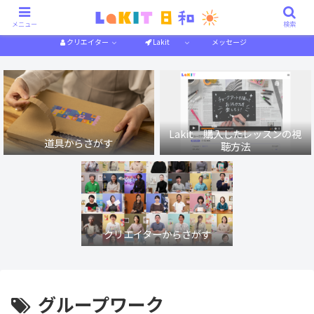
描き方解説
作り方解説
特集一覧
体験記
メニュー
検索
クリエイター
Lakit
メッセージ
Lakit 購入したレッスンの視
道具からさがす
聴方法
クリエイターからさがす
グループワーク