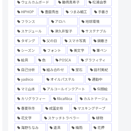
ウェルカムボード
鋤柄真希子
松浦由季
HIPHOP
豊臣秀吉
つまみ細工
手書き
フランス
アロハ
地球環境
スケジュール
津久井智子
サステナブル
タギング
父の日
スマホ写真
鍋敷き
シーズン
フォント
美文字
筆ペン
絵具
色
POSCA
グラフィティ
自己分析
組み合わせ
宝石
田村美紀
yashico
オイルパステル
通勤中
マミ山本
アルコールインクアート
似顔絵
カリグラフィー
filicafilica
カルトナージュ
春夏秋冬
成冨史枝
マスキングテープ
花文字
スケッチトラベラー
植物
海野ちなみ
道具
梅雨
花押