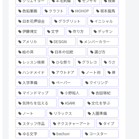
クリエイター
羊毛刺繍
センザキ
検索
色鉛筆画
クラフト
HIOHOP
坂本龍馬
日本花押協会
グラグリット
イニシャル
伊藤博文
文字
作り方
デッサン
アメリカ
DESIGN
メンバーカラー
絵の具
日本の伝統
選び方
レッスン検索
ひな祭り
グラレコ
りさ
ハンドメイド
アウトドア
ノート術
禅
入学準備
ペーパー
クイリング
マインドマップ
小野裕人
吉田瑞紀
気持ちを伝える
ASAMI
文化を学ぶ
ノート
リラックス
入園準備
スタッフ作品
テクスチャーアート
タイプ
ゆる文字
bechori
コースター