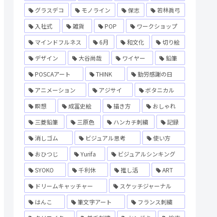
グラスデコ
モノライン
保志
若林眞弓
入社式
雑貨
POP
ワークショップ
マインドフルネス
6月
和文化
切り絵
デザイン
大谷尚哉
ワイヤー
鉛筆
POSCAアート
THINK
勤労感謝の日
アニメーション
アジサイ
ボタニカル
瞑想
成冨史絵
描き方
おしゃれ
三菱鉛筆
三原色
ハンカチ刺繍
記録
消しゴム
ビジュアル思考
使い方
おひつじ
Yurifa
ビジュアルシンキング
SYOKO
千利休
推し活
ART
ドリームキャッチャー
スケッチジャーナル
はんこ
筆文字アート
フランス刺繍