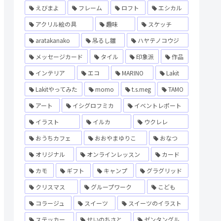
えびまよ
フレーム
ロフト
エシカル
アクリル絵の具
趣味
スケッチ
aratakanako
吊るし雛
ハヤテノコウジ
メッセージカード
タイル
印象派
作品
インテリア
エコ
MARINO
Lakit
Lakitやってみた
momo
t.s.meg
TAMO
アート
イシグロフミカ
イベントレポート
イラスト
イルカ
ウクレレ
おうちカフェ
おおやまゆりこ
おなつ
オリジナル
オンラインレッスン
カード
カモ
ギフト
キャンプ
グラグリッド
クリスマス
グループワーク
こども
コラージュ
スイーツ
スイーツのイラスト
ステッカー
せいのちさと
ゼンタングル