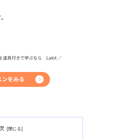
す。
を道具付きで学ぶなら Lakit ／
次