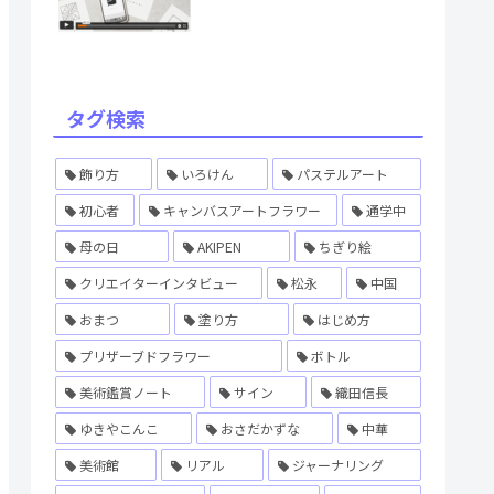
タグ検索
飾り方
いろけん
パステルアート
初心者
キャンバスアートフラワー
通学中
母の日
AKIPEN
ちぎり絵
クリエイターインタビュー
松永
中国
おまつ
塗り方
はじめ方
プリザーブドフラワー
ボトル
美術鑑賞ノート
サイン
織田信長
ゆきやこんこ
おさだかずな
中華
美術館
リアル
ジャーナリング