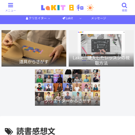
描き方解説
作り方解説
特集一覧
体験記
メニュー
検索
クリエイター
Lakit
メッセージ
Lakit 購入したレッスンの視
道具からさがす
聴方法
クリエイターからさがす
読書感想文