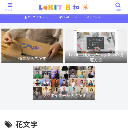
描き方解説
作り方解説
特集一覧
体験記
メニュー
検索
クリエイター
Lakit
メッセージ
Lakit 購入したレッスンの視
道具からさがす
聴方法
クリエイターからさがす
花文字