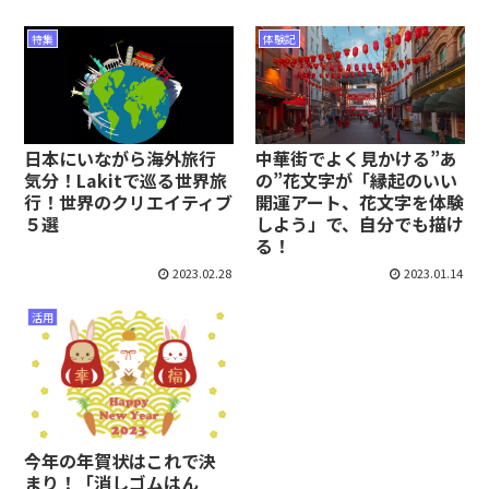
特集
体験記
日本にいながら海外旅行
中華街でよく見かける”あ
気分！Lakitで巡る世界旅
の”花文字が「縁起のいい
行！世界のクリエイティブ
開運アート、花文字を体験
５選
しよう」で、自分でも描け
る！
2023.02.28
2023.01.14
活用
今年の年賀状はこれで決
まり！「消しゴムはん