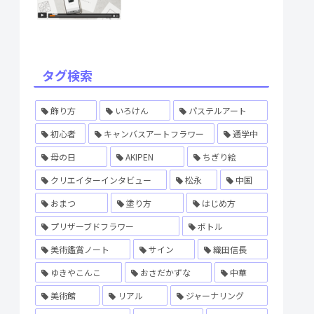
タグ検索
飾り方
いろけん
パステルアート
初心者
キャンバスアートフラワー
通学中
母の日
AKIPEN
ちぎり絵
クリエイターインタビュー
松永
中国
おまつ
塗り方
はじめ方
プリザーブドフラワー
ボトル
美術鑑賞ノート
サイン
織田信長
ゆきやこんこ
おさだかずな
中華
美術館
リアル
ジャーナリング