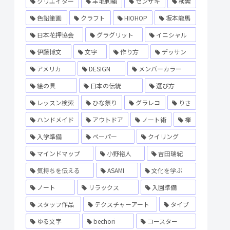
クリエイター
羊毛刺繍
センザキ
検索
色鉛筆画
クラフト
HIOHOP
坂本龍馬
日本花押協会
グラグリット
イニシャル
伊藤博文
文字
作り方
デッサン
アメリカ
DESIGN
メンバーカラー
絵の具
日本の伝統
選び方
レッスン検索
ひな祭り
グラレコ
りさ
ハンドメイド
アウトドア
ノート術
禅
入学準備
ペーパー
クイリング
マインドマップ
小野裕人
吉田瑞紀
気持ちを伝える
ASAMI
文化を学ぶ
ノート
リラックス
入園準備
スタッフ作品
テクスチャーアート
タイプ
ゆる文字
bechori
コースター