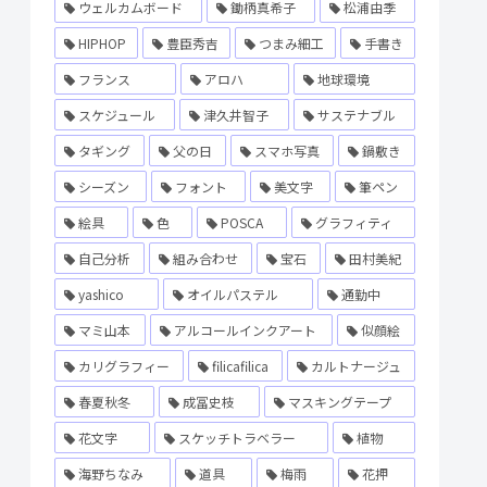
ウェルカムボード
鋤柄真希子
松浦由季
HIPHOP
豊臣秀吉
つまみ細工
手書き
フランス
アロハ
地球環境
スケジュール
津久井智子
サステナブル
タギング
父の日
スマホ写真
鍋敷き
シーズン
フォント
美文字
筆ペン
絵具
色
POSCA
グラフィティ
自己分析
組み合わせ
宝石
田村美紀
yashico
オイルパステル
通勤中
マミ山本
アルコールインクアート
似顔絵
カリグラフィー
filicafilica
カルトナージュ
春夏秋冬
成冨史枝
マスキングテープ
花文字
スケッチトラベラー
植物
海野ちなみ
道具
梅雨
花押