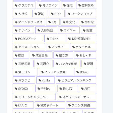
グラスデコ
モノライン
保志
若林眞弓
入社式
雑貨
POP
ワークショップ
マインドフルネス
6月
和文化
切り絵
デザイン
大谷尚哉
ワイヤー
鉛筆
POSCAアート
THINK
勤労感謝の日
アニメーション
アジサイ
ボタニカル
瞑想
成冨史絵
描き方
おしゃれ
三菱鉛筆
三原色
ハンカチ刺繍
記録
消しゴム
ビジュアル思考
使い方
おひつじ
Yurifa
ビジュアルシンキング
SYOKO
千利休
推し活
ART
ドリームキャッチャー
スケッチジャーナル
はんこ
筆文字アート
フランス刺繍