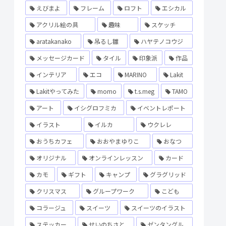
えびまよ
フレーム
ロフト
エシカル
アクリル絵の具
趣味
スケッチ
aratakanako
吊るし雛
ハヤテノコウジ
メッセージカード
タイル
印象派
作品
インテリア
エコ
MARINO
Lakit
Lakitやってみた
momo
t.s.meg
TAMO
アート
イシグロフミカ
イベントレポート
イラスト
イルカ
ウクレレ
おうちカフェ
おおやまゆりこ
おなつ
オリジナル
オンラインレッスン
カード
カモ
ギフト
キャンプ
グラグリッド
クリスマス
グループワーク
こども
コラージュ
スイーツ
スイーツのイラスト
ステッカー
せいのちさと
ゼンタングル