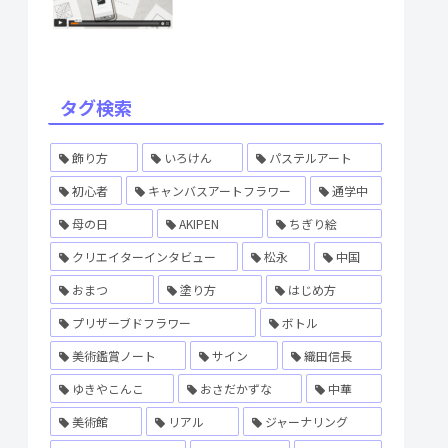
タグ検索
飾り方
いろけん
パステルアート
初心者
キャンバスアートフラワー
通学中
母の日
AKIPEN
ちぎり絵
クリエイターインタビュー
松永
中国
おまつ
塗り方
はじめ方
プリザーブドフラワー
ボトル
美術鑑賞ノート
サイン
織田信長
ゆきやこんこ
おさだかずな
中華
美術館
リアル
ジャーナリング