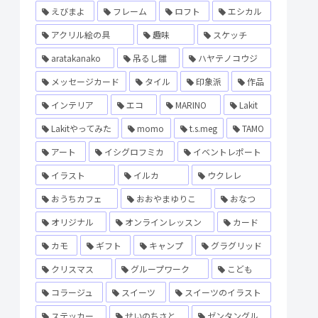
えびまよ
フレーム
ロフト
エシカル
アクリル絵の具
趣味
スケッチ
aratakanako
吊るし雛
ハヤテノコウジ
メッセージカード
タイル
印象派
作品
インテリア
エコ
MARINO
Lakit
Lakitやってみた
momo
t.s.meg
TAMO
アート
イシグロフミカ
イベントレポート
イラスト
イルカ
ウクレレ
おうちカフェ
おおやまゆりこ
おなつ
オリジナル
オンラインレッスン
カード
カモ
ギフト
キャンプ
グラグリッド
クリスマス
グループワーク
こども
コラージュ
スイーツ
スイーツのイラスト
ステッカー
せいのちさと
ゼンタングル