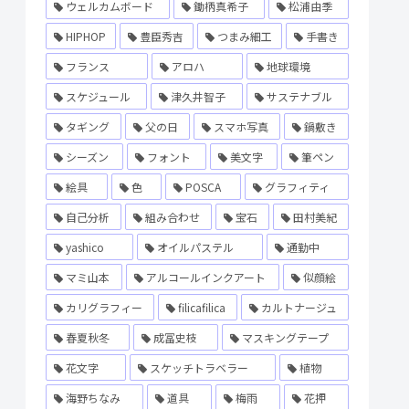
ウェルカムボード
鋤柄真希子
松浦由季
HIPHOP
豊臣秀吉
つまみ細工
手書き
フランス
アロハ
地球環境
スケジュール
津久井智子
サステナブル
タギング
父の日
スマホ写真
鍋敷き
シーズン
フォント
美文字
筆ペン
絵具
色
POSCA
グラフィティ
自己分析
組み合わせ
宝石
田村美紀
yashico
オイルパステル
通勤中
マミ山本
アルコールインクアート
似顔絵
カリグラフィー
filicafilica
カルトナージュ
春夏秋冬
成冨史枝
マスキングテープ
花文字
スケッチトラベラー
植物
海野ちなみ
道具
梅雨
花押