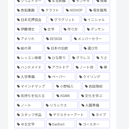
クリエイター
羊毛刺繍
センザキ
検索
色鉛筆画
クラフト
HIOHOP
坂本龍馬
日本花押協会
グラグリット
イニシャル
伊藤博文
文字
作り方
デッサン
アメリカ
DESIGN
メンバーカラー
絵の具
日本の伝統
選び方
レッスン検索
ひな祭り
グラレコ
りさ
ハンドメイド
アウトドア
ノート術
禅
入学準備
ペーパー
クイリング
マインドマップ
小野裕人
吉田瑞紀
気持ちを伝える
ASAMI
文化を学ぶ
ノート
リラックス
入園準備
スタッフ作品
テクスチャーアート
タイプ
ゆる文字
bechori
コースター