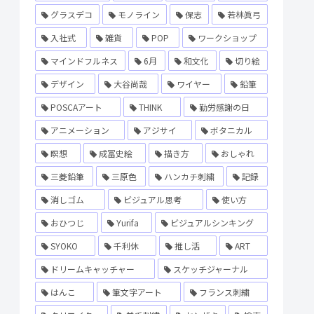
グラスデコ
モノライン
保志
若林眞弓
入社式
雑貨
POP
ワークショップ
マインドフルネス
6月
和文化
切り絵
デザイン
大谷尚哉
ワイヤー
鉛筆
POSCAアート
THINK
勤労感謝の日
アニメーション
アジサイ
ボタニカル
瞑想
成冨史絵
描き方
おしゃれ
三菱鉛筆
三原色
ハンカチ刺繍
記録
消しゴム
ビジュアル思考
使い方
おひつじ
Yurifa
ビジュアルシンキング
SYOKO
千利休
推し活
ART
ドリームキャッチャー
スケッチジャーナル
はんこ
筆文字アート
フランス刺繍