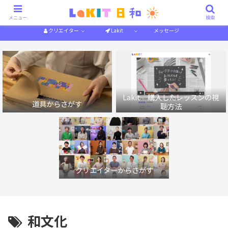
描き方解説
作り方解説
特集一覧
体験記
メニュー
検索
クリエイター
Lakit
メッセージ
Lakit 購入したレッスンの視
道具からさがす
聴方法
クリエイターからさがす
和文化