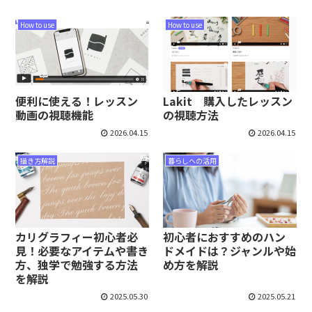
How to use
How to use
便利に使える！レッスン
Lakit 購入したレッスン
動画の視聴機能
の視聴方法
2026.04.15
2026.04.15
描き方解説
暮らしへの活用
カリグラフィー初心者必
初心者におすすめのハン
見！必要なアイテムや書き
ドメイドは？ジャンルや始
方、独学で勉強する方法
め方を解説
を解説
2025.05.30
2025.05.21