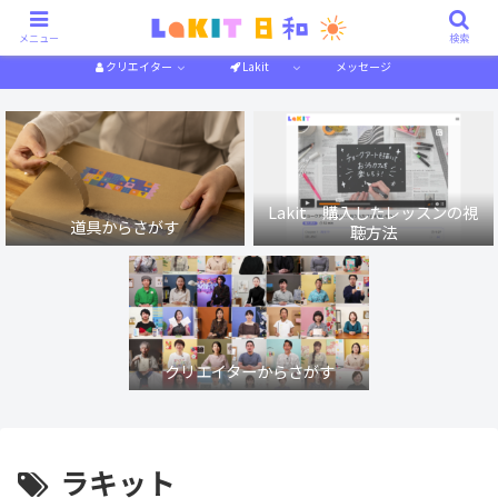
描き方解説
作り方解説
特集一覧
体験記
メニュー
検索
クリエイター
Lakit
メッセージ
Lakit 購入したレッスンの視
道具からさがす
聴方法
クリエイターからさがす
ラキット