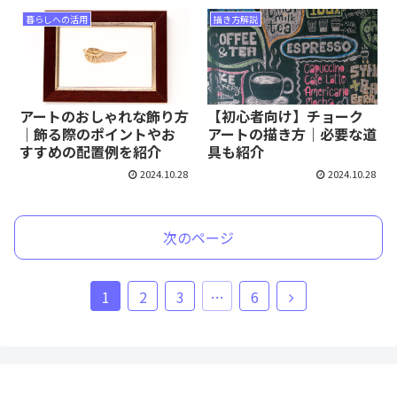
暮らしへの活用
描き方解説
アートのおしゃれな飾り方
【初心者向け】チョーク
｜飾る際のポイントやお
アートの描き方｜必要な道
すすめの配置例を紹介
具も紹介
2024.10.28
2024.10.28
次のページ
次
1
2
3
…
6
へ