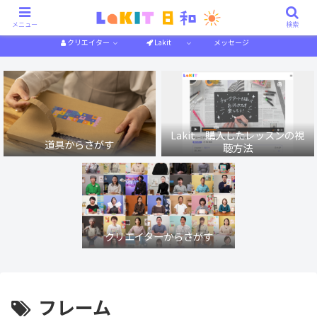
描き方解説
作り方解説
特集一覧
体験記
メニュー
検索
クリエイター
Lakit
メッセージ
Lakit 購入したレッスンの視
道具からさがす
聴方法
クリエイターからさがす
フレーム