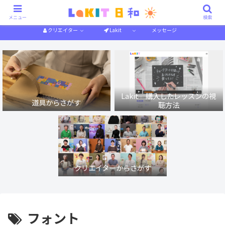
描き方解説
作り方解説
特集一覧
体験記
メニュー
検索
クリエイター
Lakit
メッセージ
Lakit 購入したレッスンの視
道具からさがす
聴方法
クリエイターからさがす
フォント