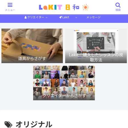
描き方解説
作り方解説
特集一覧
体験記
メニュー
検索
クリエイター
Lakit
メッセージ
Lakit 購入したレッスンの視
道具からさがす
聴方法
クリエイターからさがす
オリジナル