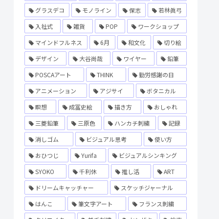
グラスデコ
モノライン
保志
若林眞弓
入社式
雑貨
POP
ワークショップ
マインドフルネス
6月
和文化
切り絵
デザイン
大谷尚哉
ワイヤー
鉛筆
POSCAアート
THINK
勤労感謝の日
アニメーション
アジサイ
ボタニカル
瞑想
成冨史絵
描き方
おしゃれ
三菱鉛筆
三原色
ハンカチ刺繍
記録
消しゴム
ビジュアル思考
使い方
おひつじ
Yurifa
ビジュアルシンキング
SYOKO
千利休
推し活
ART
ドリームキャッチャー
スケッチジャーナル
はんこ
筆文字アート
フランス刺繍