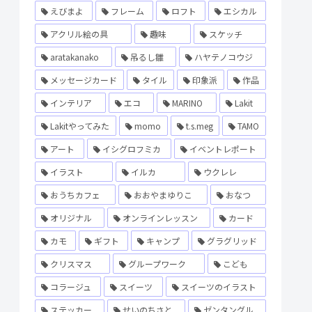
えびまよ
フレーム
ロフト
エシカル
アクリル絵の具
趣味
スケッチ
aratakanako
吊るし雛
ハヤテノコウジ
メッセージカード
タイル
印象派
作品
インテリア
エコ
MARINO
Lakit
Lakitやってみた
momo
t.s.meg
TAMO
アート
イシグロフミカ
イベントレポート
イラスト
イルカ
ウクレレ
おうちカフェ
おおやまゆりこ
おなつ
オリジナル
オンラインレッスン
カード
カモ
ギフト
キャンプ
グラグリッド
クリスマス
グループワーク
こども
コラージュ
スイーツ
スイーツのイラスト
ステッカー
せいのちさと
ゼンタングル