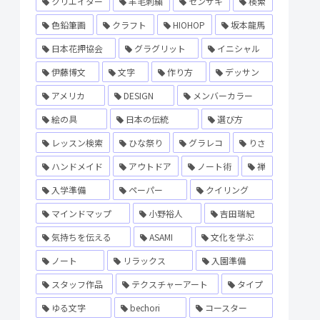
クリエイター
羊毛刺繍
センザキ
検索
色鉛筆画
クラフト
HIOHOP
坂本龍馬
日本花押協会
グラグリット
イニシャル
伊藤博文
文字
作り方
デッサン
アメリカ
DESIGN
メンバーカラー
絵の具
日本の伝統
選び方
レッスン検索
ひな祭り
グラレコ
りさ
ハンドメイド
アウトドア
ノート術
禅
入学準備
ペーパー
クイリング
マインドマップ
小野裕人
吉田瑞紀
気持ちを伝える
ASAMI
文化を学ぶ
ノート
リラックス
入園準備
スタッフ作品
テクスチャーアート
タイプ
ゆる文字
bechori
コースター