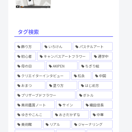
タグ検索
飾り方
いろけん
パステルアート
初心者
キャンバスアートフラワー
通学中
母の日
AKIPEN
ちぎり絵
クリエイターインタビュー
松永
中国
おまつ
塗り方
はじめ方
プリザーブドフラワー
ボトル
美術鑑賞ノート
サイン
織田信長
ゆきやこんこ
おさだかずな
中華
美術館
リアル
ジャーナリング