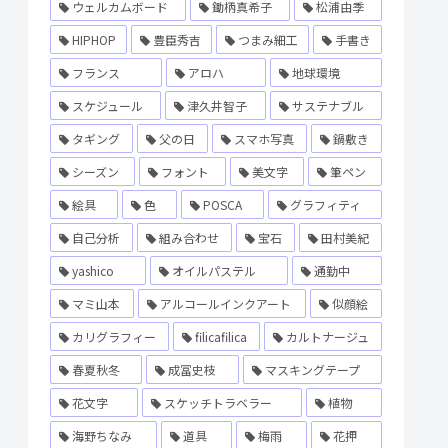
ウェルカムボード
鋤柄真希子
松浦由季
HIPHOP
豊臣秀吉
つまみ細工
手書き
フランス
アロハ
地球環境
スケジュール
津久井智子
サステナブル
タギング
父の日
スマホ写真
鍋敷き
シーズン
フォント
美文字
筆ペン
絵具
色
POSCA
グラフィティ
自己分析
組み合わせ
宝石
田村美紀
yashico
オイルパステル
通勤中
マミ山本
アルコールインクアート
似顔絵
カリグラフィー
filicafilica
カルトナージュ
春夏秋冬
成冨史枝
マスキングテープ
花文字
スケッチトラベラー
植物
海野ちなみ
道具
梅雨
花押