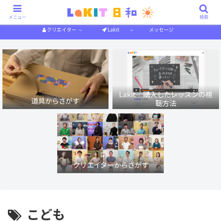
描き方解説
作り方解説
特集一覧
体験記
メニュー
検索
クリエイター
Lakit
メッセージ
Lakit 購入したレッスンの視
道具からさがす
聴方法
クリエイターからさがす
こども