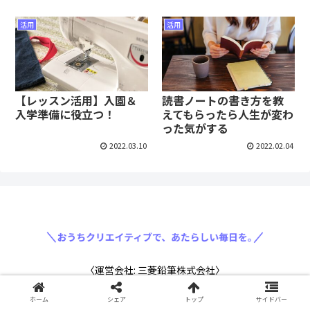
活用
活用
【レッスン活用】入園＆
読書ノートの書き方を教
入学準備に役立つ！
えてもらったら人生が変わ
った気がする
2022.03.10
2022.02.04
〈運営会社: 三菱鉛筆株式会社〉
ホーム
シェア
トップ
サイドバー